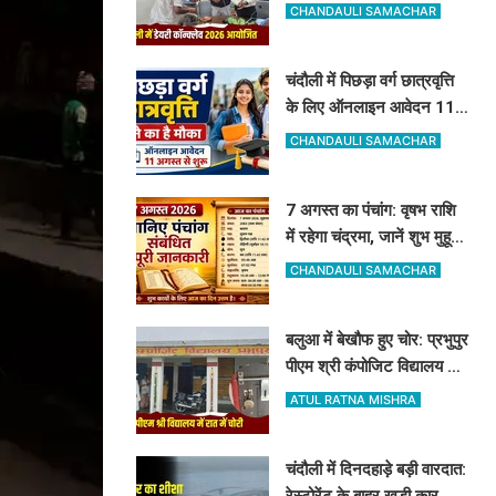
सेलेक्शन लेटर, नंद बाबा मिशन
CHANDAULI SAMACHAR
और स्वदेशी गौ-संवर्धन योजना
के लिए दिए गए टिप्स
चंदौली में पिछड़ा वर्ग छात्रवृत्ति
के लिए ऑनलाइन आवेदन 11
अगस्त से शुरू, देखें पूरा शेड्यूल
CHANDAULI SAMACHAR
7 अगस्त का पंचांग: वृषभ राशि
में रहेगा चंद्रमा, जानें शुभ मुहूर्त,
राहुकाल और योग
CHANDAULI SAMACHAR
बलुआ में बेखौफ हुए चोर: प्रभुपुर
पीएम श्री कंपोजिट विद्यालय के
किचन का ताला तोड़ हजारों का
ATUL RATNA MISHRA
सामान पार
चंदौली में दिनदहाड़े बड़ी वारदात:
रेस्टोरेंट के बाहर खड़ी कार का