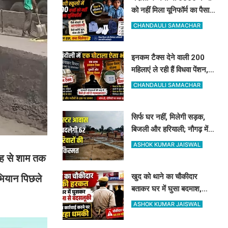
को नहीं मिला यूनिफॉर्म का पैसा,
अधिकारी दे रहे हैं ऐसी दलील
CHANDAULI SAMACHAR
इनकम टैक्स देने वाली 200
महिलाएं ले रही हैं विधवा पेंशन,
आधार कार्ड ने खोली पोल, होगी
CHANDAULI SAMACHAR
रिकवरी
सिर्फ घर नहीं, मिलेगी सड़क,
बिजली और हरियाली; नौगढ़ में
क्लस्टर आवास से बदलेगी 62
ASHOK KUMAR JAISWAL
परिवारों की किस्मत
बह से शाम तक
खुद को थाने का चौकीदार
भियान पिछले
बताकर घर में घुसा बदमाश,
महिला और पति से मारपीट, दांत
ASHOK KUMAR JAISWAL
से काटा