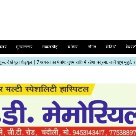
यालय
मुगलसराय
सकलडीहा
चकिया
नौगढ़
वीडियो
वेबस्ट