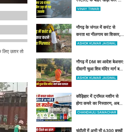
शीशा तोड़कर 20 हजार और बैग
VINAY TIWARI
उड़ा ले गए उचक्के
नौगढ़ के जंगल में करंट से
करता था नीलगाय का शिकार,
रेंजर अमित श्रीवास्तव की टीम
ASHOK KUMAR JAISWAL
ने ऐसे दबोचा
े लिए उतार तो
नौगढ़ में DM का आदेश बेअसर:
दीवानी चुआ शिव मंदिर मार्ग बना
दलदल, उग्र ग्रामीणों ने दी
ASHOK KUMAR JAISWAL
चक्का जाम की चेतावनी
कौड़िहार में ट्रॉमल मशीन से
होगा कचरे का निस्तारण, अब
कूड़े से भी होगी नगर पंचायत की
CHANDAULI SAMACHAR
बंपर कमाई
चंदौली में अभी भी 6300 बच्चों