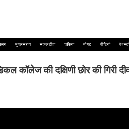
यालय
मुगलसराय
सकलडीहा
चकिया
नौगढ़
वीडियो
वेबस्ट
डिकल कॉलेज की दक्षिणी छोर की गिरी दी