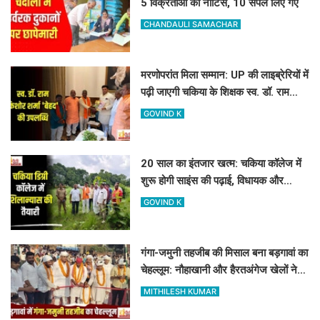
5 विक्रेताओं को नोटिस, 10 सैंपल लिए गए
CHANDAULI SAMACHAR
मरणोपरांत मिला सम्मान: UP की लाइब्रेरियों में
पढ़ी जाएगी चकिया के शिक्षक स्व. डॉ. राम
किशोर शर्मा 'बेहद' की पुस्तकें
GOVIND K
20 साल का इंतजार खत्म: चकिया कॉलेज में
शुरू होगी साइंस की पढ़ाई, विधायक और
जिलाध्यक्ष ने किया शिलान्यास स्थल का दौरा
GOVIND K
गंगा-जमुनी तहजीब की मिसाल बना बड़गावां का
चेहल्लूम: नौहाखानी और हैरतअंगेज खेलों ने
बांधा समां
MITHILESH KUMAR