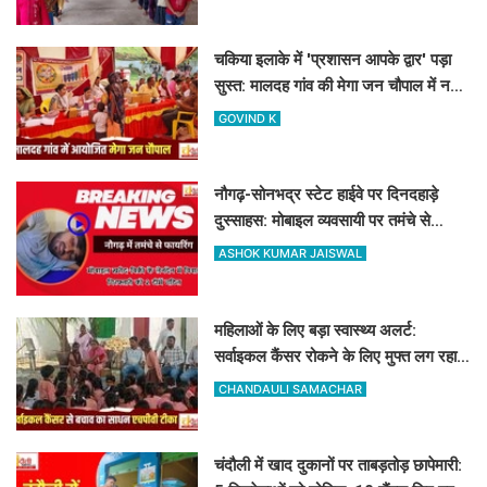
चकिया इलाके में 'प्रशासन आपके द्वार' पड़ा
सुस्त: मालदह गांव की मेगा जन चौपाल में नहीं
पहुंचे बड़े अफसर
GOVIND K
नौगढ़-सोनभद्र स्टेट हाईवे पर दिनदहाड़े
दुस्साहस: मोबाइल व्यवसायी पर तमंचे से
फायरिंग, हाथ में लगी गोली
ASHOK KUMAR JAISWAL
महिलाओं के लिए बड़ा स्वास्थ्य अलर्ट:
सर्वाइकल कैंसर रोकने के लिए मुफ्त लग रहा
HPV का टीका
CHANDAULI SAMACHAR
चंदौली में खाद दुकानों पर ताबड़तोड़ छापेमारी: