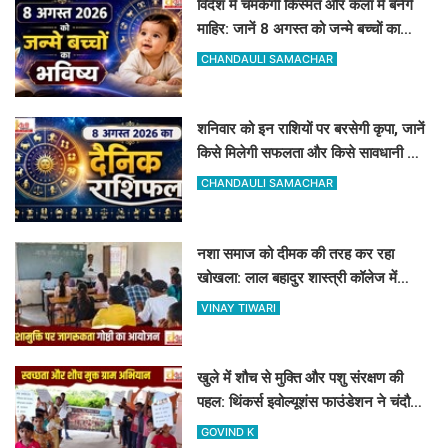
विदेश में चमकेगी किस्मत और कला में बनेंगे
माहिर: जानें 8 अगस्त को जन्मे बच्चों का
जीवन और आज का राशिफल
CHANDAULI SAMACHAR
शनिवार को इन राशियों पर बरसेगी कृपा, जानें
किसे मिलेगी सफलता और किसे सावधानी की
जरूरत
CHANDAULI SAMACHAR
नशा समाज को दीमक की तरह कर रहा
खोखला: लाल बहादुर शास्त्री कॉलेज में
नशामुक्ति गोष्ठी का आयोजन
VINAY TIWARI
खुले में शौच से मुक्ति और पशु संरक्षण की
पहल: थिंकर्स इवोल्यूशंस फाउंडेशन ने चंदौली
के गांवों में चलाया अभियान
GOVIND K