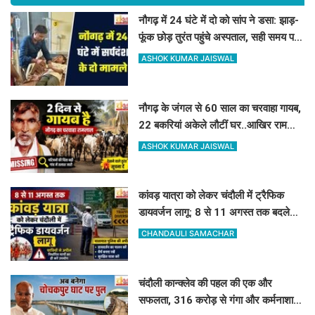
नौगढ़ में 24 घंटे में दो को सांप ने डसा: झाड़-
फूंक छोड़ तुरंत पहुंचे अस्पताल, सही समय पर
इलाज से बच गयी जान
ASHOK KUMAR JAISWAL
नौगढ़ के जंगल से 60 साल का चरवाहा गायब,
22 बकरियां अकेले लौटीं घर..आखिर रामलाल
कहां गए?
ASHOK KUMAR JAISWAL
कांवड़ यात्रा को लेकर चंदौली में ट्रैफिक
डायवर्जन लागू: 8 से 11 अगस्त तक बदले
रहेंगे ये रास्ते, देखें पूरी लिस्ट
CHANDAULI SAMACHAR
चंदौली कान्क्लेव की पहल की एक और
सफलता, 316 करोड़ से गंगा और कर्मनाशा