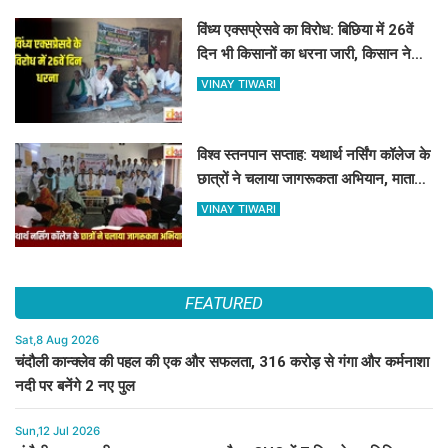
विंध्य एक्सप्रेसवे का विरोध: बिछिया में 26वें
दिन भी किसानों का धरना जारी, किसान नेता
5 दिनों से नजरबंद
VINAY TIWARI
विश्व स्तनपान सप्ताह: यथार्थ नर्सिंग कॉलेज के
छात्रों ने चलाया जागरूकता अभियान, माताओं
को बताए स्तनपान के लाभ
VINAY TIWARI
FEATURED
Sat,8 Aug 2026
चंदौली कान्क्लेव की पहल की एक और सफलता, 316 करोड़ से गंगा और कर्मनाशा
नदी पर बनेंगे 2 नए पुल
Sun,12 Jul 2026