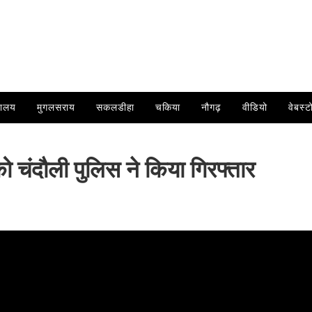
यालय
मुगलसराय
सकलडीहा
चकिया
नौगढ़
वीडियो
वेबस्ट
ो चंदौली पुलिस ने किया गिरफ्तार