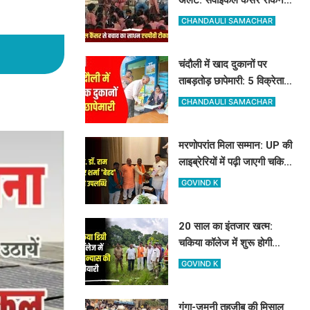
के लिए मुफ्त लग रहा HPV का
CHANDAULI SAMACHAR
टीका
चंदौली में खाद दुकानों पर
ताबड़तोड़ छापेमारी: 5 विक्रेताओं
को नोटिस, 10 सैंपल लिए गए
CHANDAULI SAMACHAR
मरणोपरांत मिला सम्मान: UP की
लाइब्रेरियों में पढ़ी जाएगी चकिया
के शिक्षक स्व. डॉ. राम किशोर
GOVIND K
शर्मा 'बेहद' की पुस्तकें
20 साल का इंतजार खत्म:
चकिया कॉलेज में शुरू होगी
साइंस की पढ़ाई, विधायक और
GOVIND K
जिलाध्यक्ष ने किया शिलान्यास
स्थल का दौरा
गंगा-जमुनी तहजीब की मिसाल