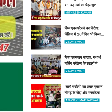
बना बड़गावां का चेहल्लूम:
नौहाखानी और हैरतअंगेज खेलों
MITHILESH KUMAR
ने बांधा समां
विंध्य एक्सप्रेसवे का विरोध:
बिछिया में 26वें दिन भी किसानों
का धरना जारी, किसान नेता 5
VINAY TIWARI
दिनों से नजरबंद
विश्व स्तनपान सप्ताह: यथार्थ
नर्सिंग कॉलेज के छात्रों ने
चलाया जागरूकता अभियान,
VINAY TIWARI
माताओं को बताए स्तनपान के
लाभ
'चलो चंदौली' का डबल एक्शन:
नौगढ़ के बोझ और मरवटिया गांव
पहुंचे अफसर, चौपाल में सुनीं
ASHOK KUMAR JAISWAL
जनसमस्याएं