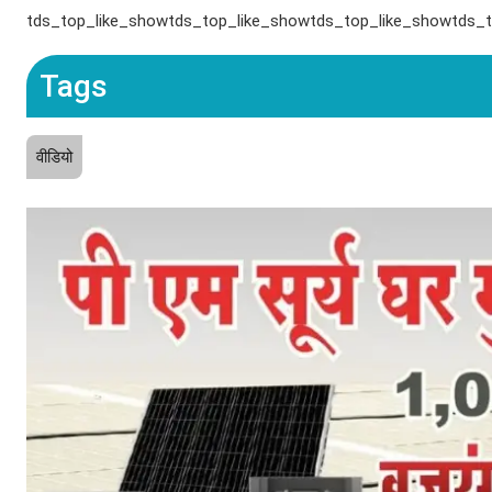
tds_top_like_showtds_top_like_showtds_top_like_showtds_
Tags
वीडियो