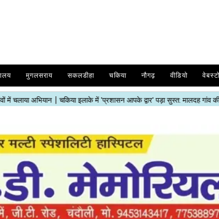
यालय
मुगलसराय
सकलडीहा
चकिया
नौगढ़
वीडियो
वेबस्ट