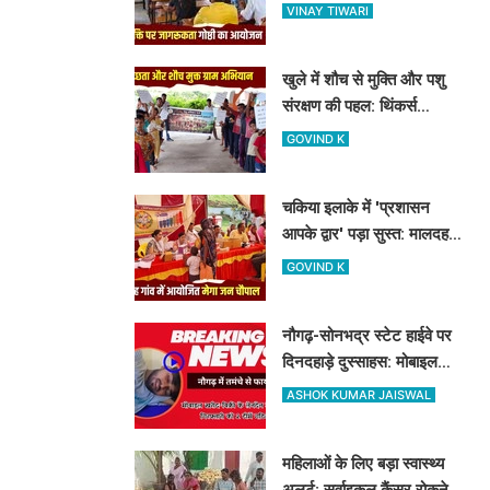
शास्त्री कॉलेज में नशामुक्ति
VINAY TIWARI
गोष्ठी का आयोजन
खुले में शौच से मुक्ति और पशु
संरक्षण की पहल: थिंकर्स
इवोल्यूशंस फाउंडेशन ने चंदौली
GOVIND K
के गांवों में चलाया अभियान
चकिया इलाके में 'प्रशासन
आपके द्वार' पड़ा सुस्त: मालदह
गांव की मेगा जन चौपाल में नहीं
GOVIND K
पहुंचे बड़े अफसर
नौगढ़-सोनभद्र स्टेट हाईवे पर
दिनदहाड़े दुस्साहस: मोबाइल
व्यवसायी पर तमंचे से फायरिंग,
ASHOK KUMAR JAISWAL
हाथ में लगी गोली
महिलाओं के लिए बड़ा स्वास्थ्य
अलर्ट: सर्वाइकल कैंसर रोकने