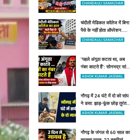
मनोज सिंह डब्लू करेंगे विरोध,
CHANDAULI SAMACHAR
सोमवार को देंगे धरना
चंदौली मेडिकल कॉलेज में बिना
पैसे के नहीं होता ऑपरेशन..
विधवा से मांगे 30 हजार, DM-
CHANDAULI SAMACHAR
प्रिंसिपल-पूर्व विधायक की पैरवी
फेल
"पहले अंगूठा कटता था, अब
नंबर काटते हैं": सोनभद्र सांसद
छोटेलाल खरवार का मोदी
ASHOK KUMAR JAISWAL
सरकार पर तीखा हमला
नौगढ़ में 24 घंटे में दो को सांप
ने डसा: झाड़-फूंक छोड़ तुरंत
पहुंचे अस्पताल, सही समय पर
ASHOK KUMAR JAISWAL
इलाज से बच गयी जान
नौगढ़ के जंगल से 60 साल का
चरवाहा गायब, 22 बकरियां