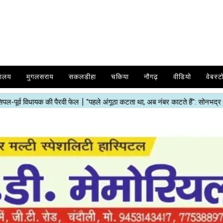
यालय
मुगलसराय
सकलडीहा
चकिया
नौगढ़
वीडियो
वेबस्ट