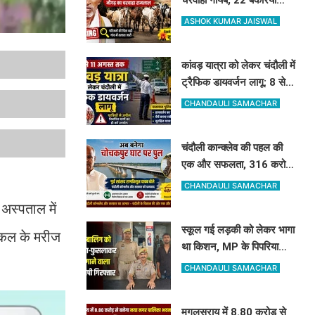
अकेले लौटीं घर..आखिर
ASHOK KUMAR JAISWAL
रामलाल कहां गए?
कांवड़ यात्रा को लेकर चंदौली में
ट्रैफिक डायवर्जन लागू: 8 से
11 अगस्त तक बदले रहेंगे ये
CHANDAULI SAMACHAR
रास्ते, देखें पूरी लिस्ट
चंदौली कान्क्लेव की पहल की
एक और सफलता, 316 करोड़
से गंगा और कर्मनाशा नदी पर
CHANDAULI SAMACHAR
बनेंगे 2 नए पुल
 अस्पताल में
स्कूल गई लड़की को लेकर भागा
ाइकल के मरीज
था किशन, MP के पिपरिया
स्टेशन से अरेस्ट, लड़की
CHANDAULI SAMACHAR
सकुशल बरामद
मुगलसराय में 8.80 करोड़ से