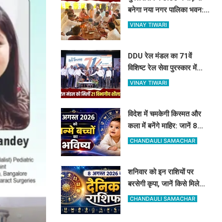
बनेगा नया नगर पालिका भवन:
विधायक रमेश जायसवाल ने
VINAY TIWARI
किया भूमि पूजन
DDU रेल मंडल का 71वें
विशिष्ट रेल सेवा पुरस्कार में
जलवा: 21 शील्ड पर कब्जा,
VINAY TIWARI
16 रेलकर्मी भी सम्मानित
विदेश में चमकेगी किस्मत और
कला में बनेंगे माहिर: जानें 8
अगस्त को जन्मे बच्चों का जीवन
CHANDAULI SAMACHAR
और आज का राशिफल
शनिवार को इन राशियों पर
बरसेगी कृपा, जानें किसे मिलेगी
सफलता और किसे सावधानी की
CHANDAULI SAMACHAR
जरूरत