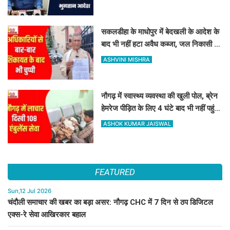
सकलडीहा के माधोपुर में बेदखली के आदेश के
बाद भी नहीं हटा अवैध कब्जा, जल निकासी बंद
होने से किसानों में भारी रोष
ASHVINI MISHRA
नौगढ़ में स्वास्थ्य व्यवस्था की खुली पोल, ब्रेन
हेमरेज पीड़ित के लिए 4 घंटे बाद भी नहीं पहुंची
108 एंबुलेंस
ASHOK KUMAR JAISWAL
FEATURED
Sun,12 Jul 2026
चंदौली समाचार की खबर का बड़ा असर: नौगढ़ CHC में 7 दिन से ठप डिजिटल
एक्स-रे सेवा आखिरकार बहाल