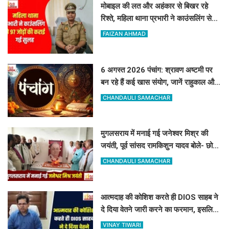
मोबाइल की लत और अहंकार से बिखर रहे
रिश्ते, महिला थाना प्रभारी ने काउंसलिंग से
97 जोड़ों की कराई गई सुलह
FAIZAN AHMAD
6 अगस्त 2026 पंचांग: श्रावण अष्टमी पर
बन रहे हैं कई खास संयोग, जानें राहुकाल और
अभिजीत मुहूर्त का सटीक समय
CHANDAULI SAMACHAR
मुगलसराय में मनाई गई जनेश्वर मिश्र की
जयंती, पूर्व सांसद रामकिशुन यादव बोले- छोटे
लोहिया के विचार आज भी प्रासंगिक
CHANDAULI SAMACHAR
आत्मदाह की कोशिश करते ही DIOS साहब ने
दे दिया वेतने जारी करने का फरमान, इसलिए
रोकी थी सैलरी
VINAY TIWARI