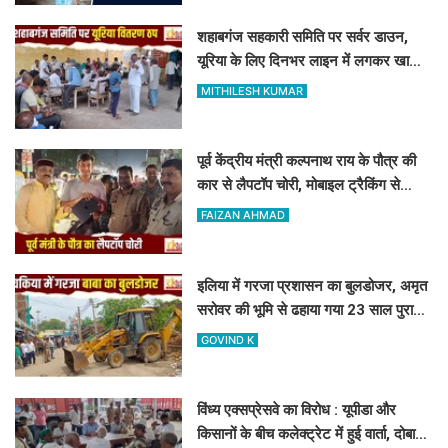
शहाबगंज सहकारी समिति पर सर्वर डाउन,
यूरिया के लिए दिनभर लाइन में लगकर खाली
हाथ लौटे किसान
MITHILESH KUMAR
पूर्व केंद्रीय मंत्री कल्पनाथ राय के पौत्र की
कार से लैपटॉप चोरी, मोबाइल ट्रैकिंग से
PPDU जंक्शन के पास बरामद
FAIZAN AHMAD
इलिया में गरजा प्रशासन का बुलडोजर, अमृत
सरोवर की भूमि से ढहाया गया 23 साल पुराना
अवैध निर्माण
GOVIND K
विंध्य एक्सप्रेसवे का विरोध : यूपीडा और
किसानों के बीच कलेक्ट्रेट में हुई वार्ता, दोबारा