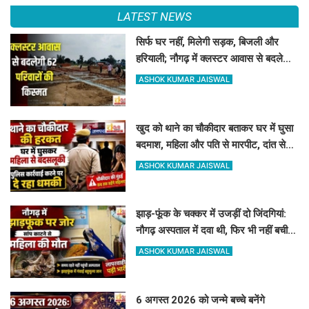
LATEST NEWS
सिर्फ घर नहीं, मिलेगी सड़क, बिजली और
हरियाली; नौगढ़ में क्लस्टर आवास से बदलेगी
62 परिवारों की किस्मत
ASHOK KUMAR JAISWAL
खुद को थाने का चौकीदार बताकर घर में घुसा
बदमाश, महिला और पति से मारपीट, दांत से
काटा
ASHOK KUMAR JAISWAL
झाड़-फूंक के चक्कर में उजड़ीं दो जिंदगियां:
नौगढ़ अस्पताल में दवा थी, फिर भी नहीं बची
गर्भवती की जान
ASHOK KUMAR JAISWAL
6 अगस्त 2026 को जन्मे बच्चे बनेंगे